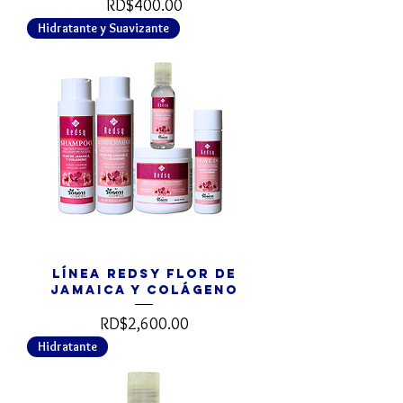
Precio
RD$400.00
Hidratante y Suavizante
Línea REDSY Flor de
Jamaica y Colágeno
Precio
RD$2,600.00
Hidratante