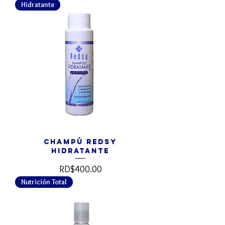
Hidratante
Champú REDSY
Hidratante
Precio
RD$400.00
Nutrición Total