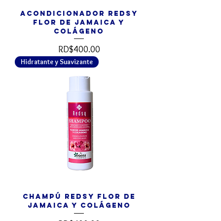
Acondicionador REDSY
Flor de Jamaica y
Colágeno
Precio
RD$400.00
Hidratante y Suavizante
Champú REDSY Flor de
Jamaica y Colágeno