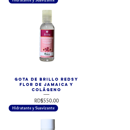
Hidratante y Suavizante
Gota de Brillo REDSY
Flor de Jamaica y
Colágeno
Precio
RD$550.00
Hidratante y Suavizante