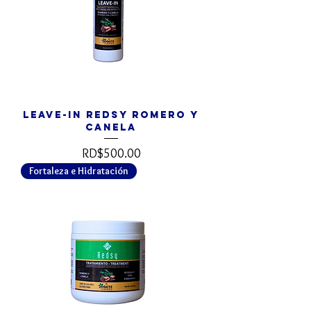
Leave-In REDSY Romero y
Canela
Precio
RD$500.00
Fortaleza e Hidratación