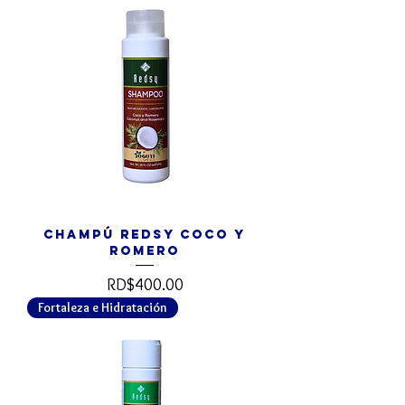
Champú REDSY Coco y
Romero
Precio
RD$400.00
Fortaleza e Hidratación