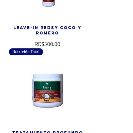
Leave-In REDSY Coco y
Romero
Precio
RD$500.00
Nutrición Total
Tratamiento Profundo