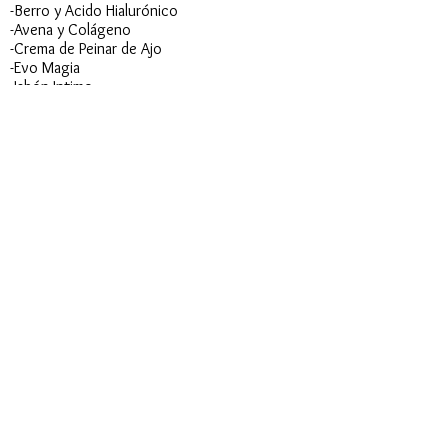
-Berro y Acido Hialurónico
-Avena y Colágeno
-Crema de Peinar de Ajo
-Evo Magia
-Jabón Intimo
-Crema de Cacao
-Aceite para el cuerpo y rostro
-Aceite para el cabello y cuerpo​
MK REDES SOCIALES
SERVICIO AL
CLIENTE
Tel.
(809)379-0901
USA Tel.
(917) 508-6002
INFORMACIÓN Y AYUDA
info@mkcosmeticos.com