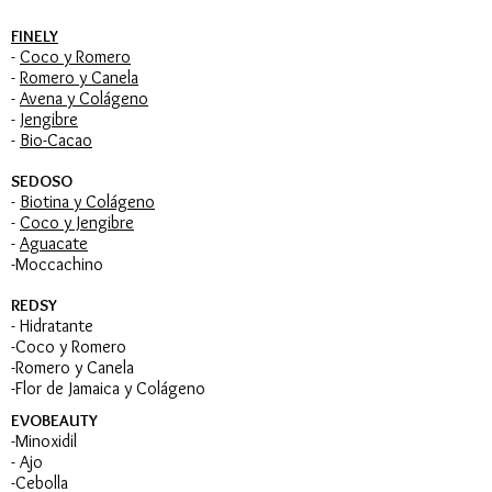
FINELY
-
Coco y Romero
-
Romero y Canela
-
Avena y Colágeno
-
Jengibre
-
Bio-Cacao
SEDOSO
-
Biotina y Colágeno
-
Coco y Jengibre
-
Aguacate
-Moccachino
REDSY
- Hidratante
-Coco y Romero
-Romero y Canela
-Flor de Jamaica y Colágeno
EVOBEAUTY
-Minoxidil
- Ajo
-Cebolla