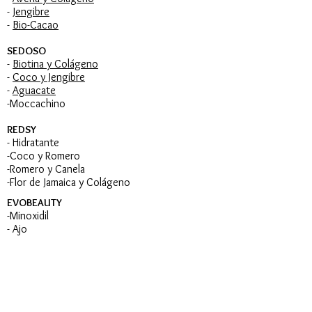
-
Jengibre
-
Bio-Cacao
SEDOSO
-
Biotina y Colágeno
-
Coco y Jengibre
-
Aguacate
-Moccachino
REDSY
- Hidratante
-Coco y Romero
-Romero y Canela
-Flor de Jamaica y Colágeno
EVOBEAUTY
-Minoxidil
- Ajo
-Cebolla
-Berro y Acido Hialurónico
-Avena y Colágeno
-Crema de Peinar de Ajo
-Evo Magia
-Jabón Intimo