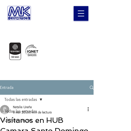
Laboratorio MK Cosméticos
Certificados en:
Entrada
Todas las entradas
Natalia Ureña
Todas las entradas
6 mar 2018
1 min de lectura
Visítanos en HUB
Ultimas noticias
Camara Santo Domingo