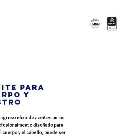
Certificados en:
Blog
More
ite para
erpo y
stro
lagroso elixir de aceites puros
ofesionalmente diseñado para
l cuerpo y el cabello, puede ser