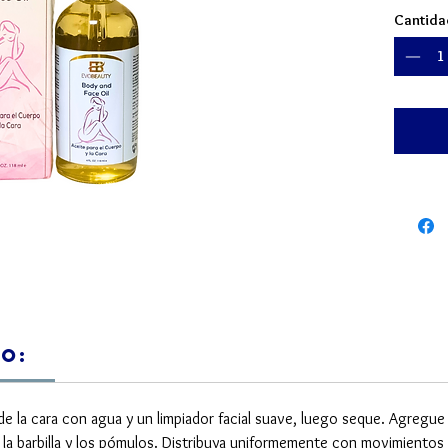
usado e
Cantida
incluso 
Cara: Ul
una hid
suavida
radiant
Cuerpo:
piel un
protege
radiante
una sen
Para ad
o:
distrit
directa
809-37
 de la cara con agua y un limpiador facial suave, luego seque. Agregue
, la barbilla y los pómulos. Distribuya uniformemente con movimientos ci