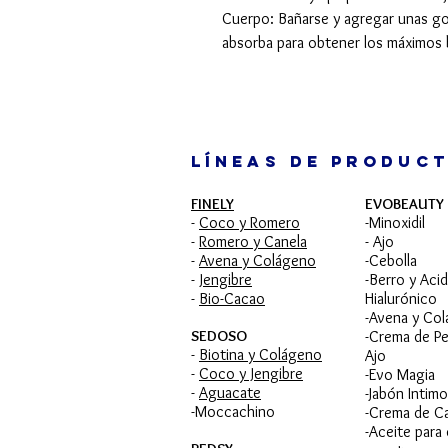
Cuerpo: Bañarse y agregar unas got
absorba para obtener los máximos 
LÍNEAS DE PRODUC
FINELY
EVOBEAUTY
-
Coco y Romero
-Minoxidil
-
Romero y Canela
- Ajo
-
Avena y Colágeno
-Cebolla
-
Jengibre
-Berro y Aci
-
Bio-Cacao
Hialurónico
-Avena y Co
SEDOSO
-Crema de Pe
-
Biotina y Colágeno
Ajo
-
Coco y Jengibre
-Evo Magia
-
Aguacate
-Jabón Intimo
-Moccachino
-Crema de C
-Aceite para