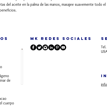
as del aceite en la palma de las manos, masajee suavemente todo el 
beneficios.
TOS
MK REDES SOCIALES
S
Tel
USA
S
a
do
b
í
I
lágeno
inar de
a
inf
s
q
u
acao
e
 el cuerpo