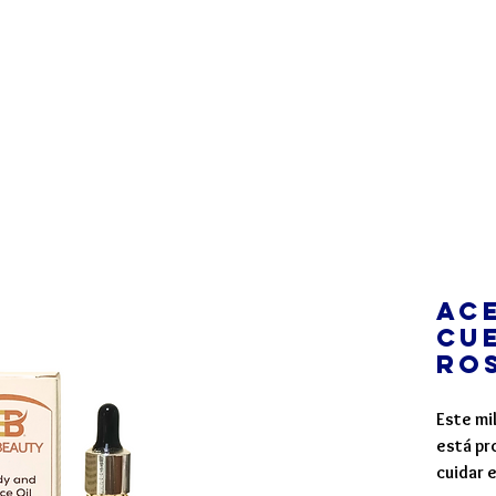
s Líneas
Compra Online
Distribuidores
Nosotros
Ace
Cu
Ro
Este mi
está pr
cuidar e