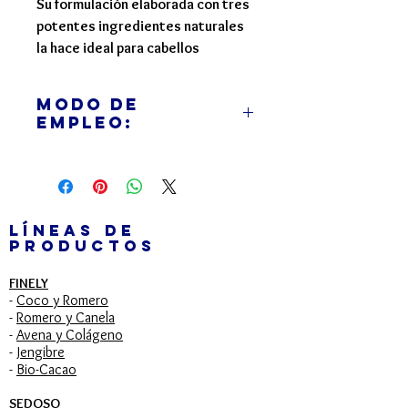
Su formulación elaborada con tres
potentes ingredientes naturales
la hace ideal para cabellos
dañados, secos y opacos.
Modo de
El Cacao, el Café y la Leche
Empleo:
funcionan como una terapia de
hidratación y reestructuración
Después de lavar su cabello con
capilar, haciendo que crezca
Champú Sedoso Moccachino,
fuerte y con un aspecto sano y
aplique distribuyéndolo
brilloso.
uniformemente sobre el cabello
LÍNEAS DE
PRODUCTOS
húmedo, dando ligeros masajes con
la yema de los dedos, desenrede y
FINELY
proceda a enjuagar con abundante
-
Coco y Romero
agua.
-
Romero y Canela
-
Avena y Colágeno
-
Jengibre
-
Bio-Cacao
SEDOSO