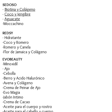
SEDOSO
-
Biotina y Colágeno
-
Coco y Jengibre
-
Aguacate
-Moccachino
REDSY
- Hidratante
-Coco y Romero
-Romero y Canela
-Flor de Jamaica y Colágeno
EVOBEAUTY
-Minoxidil
- Ajo
-Cebolla
-Berro y Acido Hialurónico
-Avena y Colágeno
-Crema de Peinar de Ajo
-Evo Magia
-Jabón Intimo
-Crema de Cacao
-Aceite para el cuerpo y rostro
-Aceite para el cabello y cuerpo​