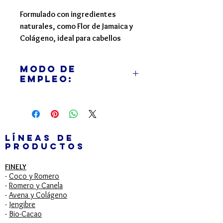
Formulado con ingredientes
naturales, como Flor de Jamaica y
Colágeno, ideal para cabellos
secos o deshidratados ya que
hidrata y fortalece el cabello,
Modo de
aportando suavidad, brillo y
empleo:
visiblemente una mejor textura sin
frizz.
Aplique sobre el Cabello mojado,
haga espuma y enjuague, repita el
proceso si es necesario. Para
resultados óptimos luego de retirar
LÍNEAS DE
PRODUCTOS
completamente el champú, utilice el
tratamiento o acondicionador de la
FINELY
Linea de Flor de Jamaica y Colágeno
-
Coco y Romero
de Redsy.
-
Romero y Canela
-
Avena y Colágeno
-
Jengibre
-
Bio-Cacao