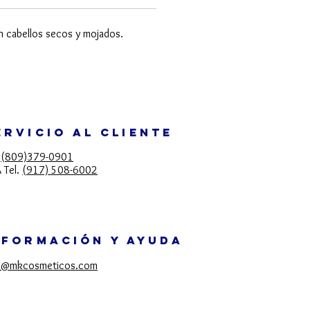
en cabellos secos y mojados.
ERVICIO AL CLIENTE
.
(809)379-0901
 Tel.
(917) 508-6002
NFORMACIÓN Y AYUDA
o@mkcosmeticos.com