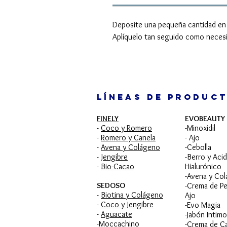
Deposite una pequeña cantidad en l
Aplíquelo tan seguido como necesi
LÍNEAS DE PRODUC
FINELY
EVOBEAUTY
-
Coco y Romero
-Minoxidil
-
Romero y Canela
- Ajo
-
Avena y Colágeno
-Cebolla
-
Jengibre
-Berro y Aci
-
Bio-Cacao
Hialurónico
-Avena y Co
SEDOSO
-Crema de Pe
-
Biotina y Colágeno
Ajo
-
Coco y Jengibre
-Evo Magia
-
Aguacate
-Jabón Intimo
-Moccachino
-Crema de C