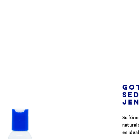
s Líneas
Compra Online
Distribuidores
Nosotros
Got
SE
Je
Su fórm
naturale
es idea