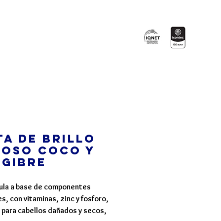
Certificados en:
Blog
More
a de brillo
DOSO Coco y
ngibre
ula a base de componentes
s, con vitaminas, zinc y fosforo,
l para cabellos dañados y secos,