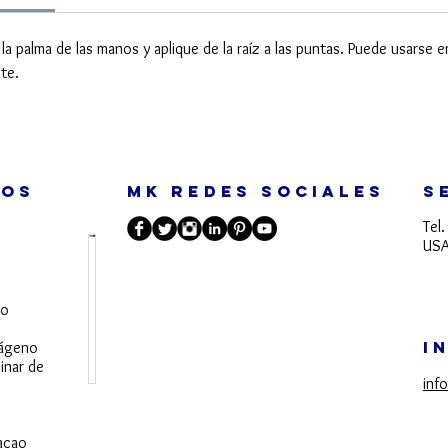
a palma de las manos y aplique de la raíz a las puntas. Puede usarse 
te.
TOS
MK REDES SOCIALES
S
Tel
USA
S
a
do
b
í
I
lágeno
inar de
a
inf
s
q
u
acao