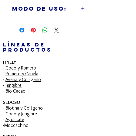
humedad, dando como resultado
Modo de Uso:
un cabello suave e hidratado.
Champú:
Aplique sobre el Cabello
mojado, haga espuma y enjuague,
repita el proceso si es necesario.
Para resultados óptimos seque con
LÍNEAS DE
PRODUCTOS
una toalla y aplique el Tratamiento
Redsy Hidratante.
FINELY
Acondicionador:
Después de lavar
-
Coco y Romero
su cabello con Champú Redsy
-
Romero y Canela
Hidratante, aplique distribuyéndolo
-
Avena y Colágeno
-
Jengibre
uniformemente sobre el cabello
-
Bio-Cacao
húmedo, dando ligeros masajes con
la yema de los dedos, desenrede y
SEDOSO
proceda a enjuagar con abundante
-
Biotina y Colágeno
-
Coco y Jengibre
agua.
-
Aguacate
Tratamiento Profundo:
Después de
-Moccachino
lavar su cabello con Champú Redsy