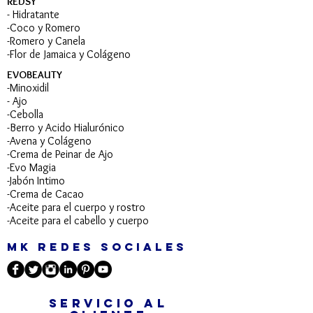
REDSY
Hidratante, aplique distribuyéndolo
- Hidratante
uniformemente sobre el cabello
-Coco y Romero
húmedo, dando ligeros masajes con
-Romero y Canela
la yema de los dedos, deje actuar de
-Flor de Jamaica y Colágeno
5 a 10 minutos y proceda a enjuagar
EVOBEAUTY
con abundante agua.
-Minoxidil
- Ajo
Leave-In:
Aplique la Crema para
-Cebolla
Peinar Redsy Hidratante en el cabello
-Berro y Acido Hialurónico
húmedo o seco. No enjuague y peine
-Avena y Colágeno
como de costumbre.
-Crema de Peinar de Ajo
-Evo Magia
Gota de Brillo:
Deposite una
-Jabón Intimo
pequeña cantidad en la palma de las
-Crema de Cacao
manos y aplique de la raíz a las
-Aceite para el cuerpo y rostro
puntas. Puede usarse en cabellos
-Aceite para el cabello y cuerpo​
secos y mojados. Aplíquelo tan
MK REDES SOCIALES
seguido como necesite.
SERVICIO AL