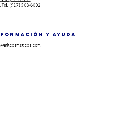
 Tel.
(917) 508-6002
NFORMACIÓN Y AYUDA
o@mkcosmeticos.com