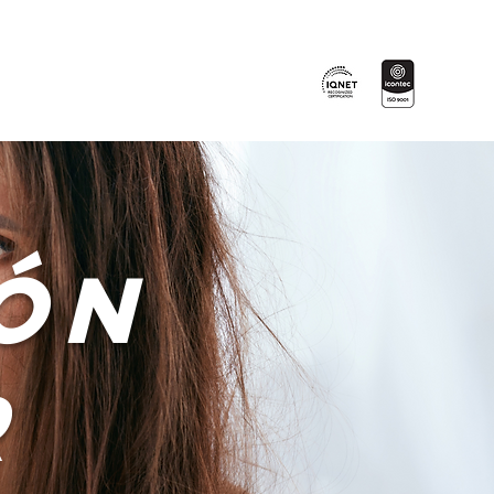
Certificados en:
Blog
More
ón
r