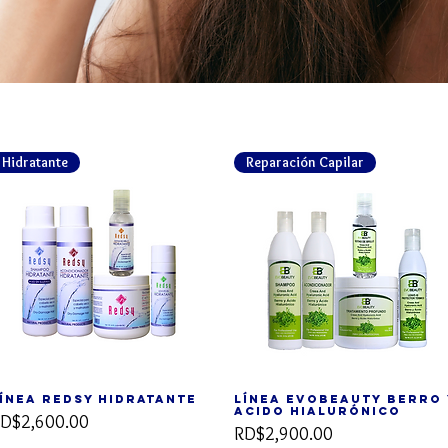
Hidratante
Reparación Capilar
ínea REDSY Hidratante
Línea Evobeauty Berro 
Vista rápida
Vista rápida
Acido Hialurónico
recio
D$2,600.00
Precio
RD$2,900.00