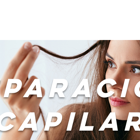
s Líneas
Compra Online
Distribuidores
Nosotros
eparaci
capila