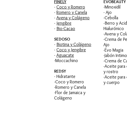
FINELY
EVOBEAUTY
-
Coco y Romero
-Minoxidil
-
Romero y Canela
- Ajo
-
Avena y Colágeno
-Cebolla
-
Jengibre
-Berro y Aci
-
Bio-Cacao
Hialurónico
-Avena y Co
SEDOSO
-Crema de Pe
-
Biotina y Colágeno
Ajo
-
Coco y Jengibre
-Evo Magia
-
Aguacate
-Jabón Intimo
-Moccachino
-Crema de C
-Aceite para
REDSY
y rostro
- Hidratante
-Aceite para 
-Coco y Romero
y cuerpo​
-Romero y Canela
-Flor de Jamaica y
Colágeno