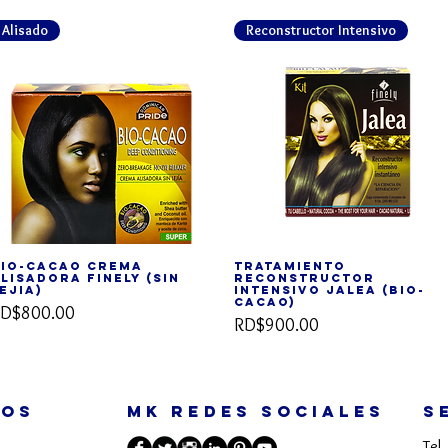
Alisado
Reconstructor Intensivo
io-Cacao Crema
Tratamiento
Vista rápida
Vista rápida
lisadora FINELY (sin
Reconstructor
ejia)
Intensivo Jalea (Bio-
Cacao)
recio
D$800.00
Precio
RD$900.00
TOS
MK REDES SOCIALES
S
Tel