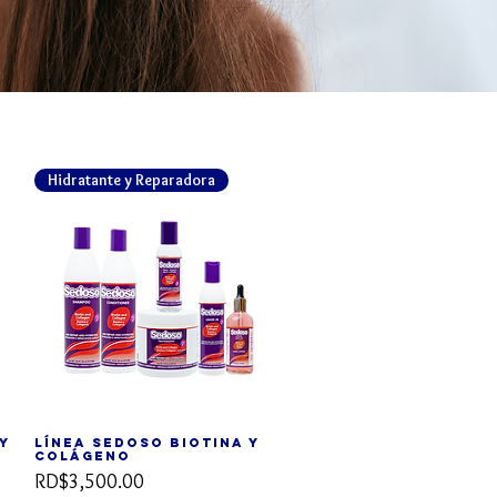
Hidratante y Reparadora
y
Línea SEDOSO Biotina y
Vista rápida
Colágeno
Precio
RD$3,500.00