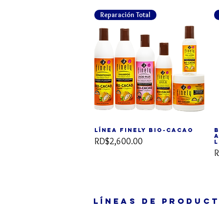
Reparación Total
Línea FINELY BIO-Cacao
B
Vista rápida
A
Precio
RD$2,600.00
l
P
R
LÍNEAS DE PRODUC