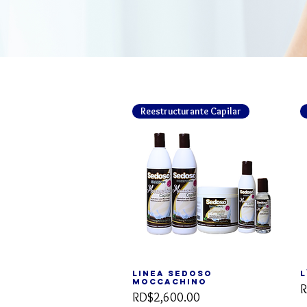
Reestructurante Capilar
Linea SEDOSO
L
Vista rápida
Moccachino
P
R
Precio
RD$2,600.00